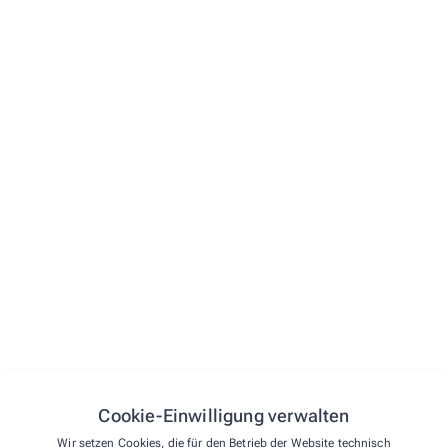
Ihre Bestellung ist auf vielen Wegen
möglich!
Immer die beste Beratung – vor Ort und jetzt auch
online!
Kaufen Sie ein, wann es Ihnen am besten passt.
Bei
Bestellungen bis 15:00 Uhr
übergeben wir Ihre
Sendung
am selben Werktag
an unseren Botendienst.
Und Ihre Rezepte schicken Sie einfach
per Messenger-
Dienst
– das Originalrezept übergeben Sie dann bei der
Warenübergabe dem Fahrer / der Fahrerin – einfacher
geht’s nicht!
Cookie-Einwilligung verwalten
Unsere Öffnungszeiten vor Ort:
Wir setzen Cookies, die für den Betrieb der Website technisch