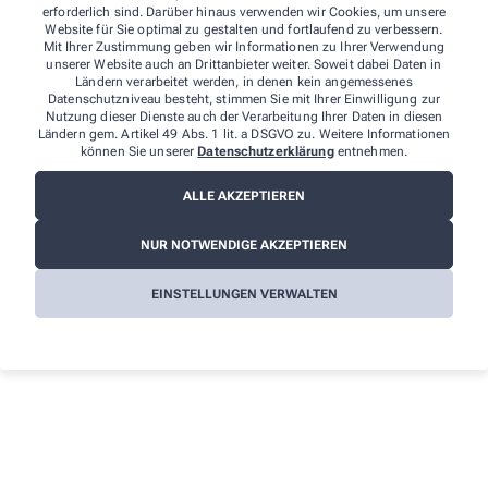
Mo. – Fr. 8:30 – 18:30
erforderlich sind. Darüber hinaus verwenden wir Cookies, um unsere
Sa 8:30 – 13:00
Website für Sie optimal zu gestalten und fortlaufend zu verbessern.
Mit Ihrer Zustimmung geben wir Informationen zu Ihrer Verwendung
Apotheker Christian Wirth e.K.
unserer Website auch an Drittanbieter weiter. Soweit dabei Daten in
Alte Frankfurter Straße 23, 68305 Mannheim
Ländern verarbeitet werden, in denen kein angemessenes
Datenschutzniveau besteht, stimmen Sie mit Ihrer Einwilligung zur
Nutzung dieser Dienste auch der Verarbeitung Ihrer Daten in diesen
Per Telefon, Fax oder Mail:
Ländern gem. Artikel 49 Abs. 1 lit. a DSGVO zu. Weitere Informationen
können Sie unserer
Datenschutzerklärung
entnehmen.
Telefon: +49 621 97 888 906
Telefax: +49 621 97 888 907
ALLE AKZEPTIEREN
E-Mail: info@sonnenapotheke-mannheim.de
www.sonnenapotheke-mannheim.de
NUR NOTWENDIGE AKZEPTIEREN
EINSTELLUNGEN VERWALTEN
Unsere Mobilnummer für Messenger-Dienste
+49 157 512 02 601